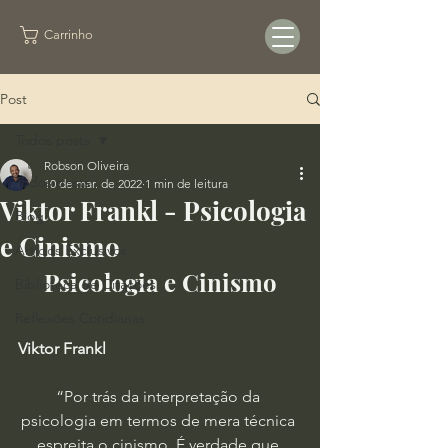
Carrinho
Post
Todos posts
Robson Oliveira
Todos posts
10 de mar. de 2022
1 min de leitura
Viktor Frankl - Psicologia
Blog
e Cinismo
Artigos Exclusivos
Psicologia e Cinismo
Biblioteca de Citações
Reflexões Cotidianas
Viktor Frankl 
“Por trás da interpretação da 
psicologia em termos de mera técnica 
espreita o cinismo. É verdade que 