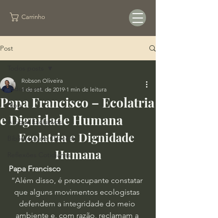
Carrinho
Post
Todos posts
Robson Oliveira
Todos posts
1 de set. de 2019
1 min de leitura
Papa Francisco – Ecolatria
Blog
e Dignidade Humana
Artigos Exclusivos
Ecolatria e Dignidade 
Biblioteca de Citações
Humana
Reflexões Cotidianas
Papa Francisco
“Além disso, é preocupante constatar 
que alguns movimentos ecologistas 
defendem a integridade do meio 
ambiente e, com razão, reclamam a 