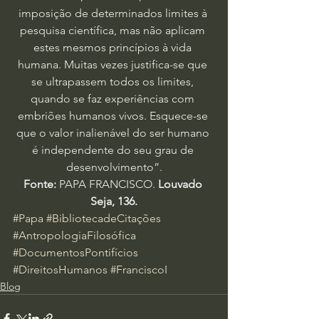
imposição de determinados limites à 
pesquisa científica, mas não aplicam 
estes mesmos princípios à vida 
humana. Muitas vezes justifica-se que 
se ultrapassem todos os limites, 
quando se faz experiências com 
embriões humanos vivos. Esquece-se 
que o valor inalienável do ser humano 
é independente do seu grau de 
desenvolvimento”.
Fonte:
 PAPA FRANCISCO. 
Louvado 
Seja, 136.
#Papa
#BibliotecadeCitações
#AntropologiaFilosófica
#DocumentosPontifícios
#DireitosHumanos
#FranciscoI
Blog