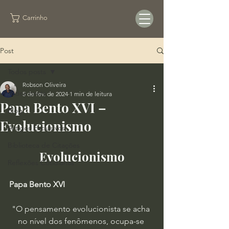
Carrinho
Post
Todos posts
Robson Oliveira
Todos posts
5 de fev. de 2024
1 min de leitura
Papa Bento XVI –
Blog
Evolucionismo
Artigos Exclusivos
Biblioteca de Citações
Evolucionismo
Reflexões Cotidianas
Papa Bento XVI
"O pensamento evolucionista se acha 
no nível dos fenômenos, ocupa-se 