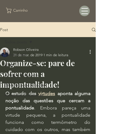
Carrinho
Post
Todos posts
Robson Oliveira
Todos posts
31 de mar. de 2019
1 min de leitura
Organize-se: pare de
Blog
sofrer com a
Artigos Exclusivos
impontualidade!
Biblioteca de Citações
O estudo das 
virtudes
 aponta alguma 
Reflexões Cotidianas
noção das questões que cercam a 
pontualidade
. Embora pareça uma 
virtude pequena, a pontualidade 
funciona como termômetro do 
cuidado com os outros, mas também 