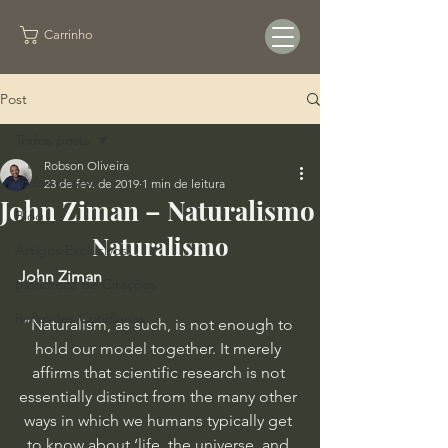
Carrinho
Post
Todos posts
Robson Oliveira
Todos posts
23 de fev. de 2019
1 min de leitura
John Ziman – Naturalismo
Blog
Naturalismo
Artigos Exclusivos
John Ziman
Biblioteca de Citações
Reflexões Cotidianas
“Naturalism, as such, is not enough to 
hold our model together. It merely 
affirms that scientific research is not 
essentially distinct from the many other 
ways in which we humans typically get 
to know about ‘life, the universe, and 