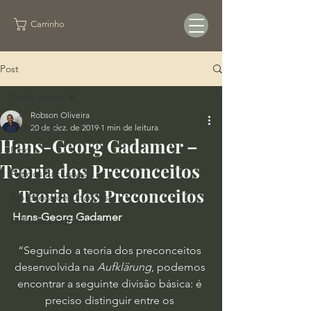
Carrinho
Post
Todos posts
Robson Oliveira
Todos posts
20 de dez. de 2019
1 min de leitura
Hans-Georg Gadamer –
Blog
Teoria dos Preconceitos
Artigos Exclusivos
Teoria dos Preconceitos
Biblioteca de Citações
Hans-Georg Gadamer
Reflexões Cotidianas
“Seguindo a teoria dos preconceitos 
desenvolvida na 
Aufklärung
, podemos 
encontrar a seguinte divisão básica: é 
preciso distinguir entre os 