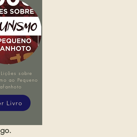
Lições sobre
mo ao Pequeno
afanhoto
er Livro
igo.