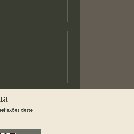
os - A Chaga da
rança Pública
ma
reflexões deste