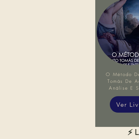
O Método D
Tomás De Aq
Análise E S
Ver Li
⚡ L