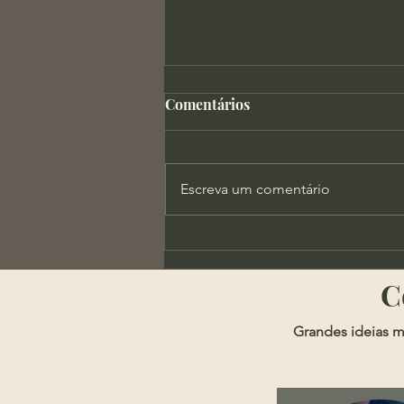
Comentários
Escreva um comentário
X-Men Evolution e a
Importância da Autoridade
​
Grandes ideias m