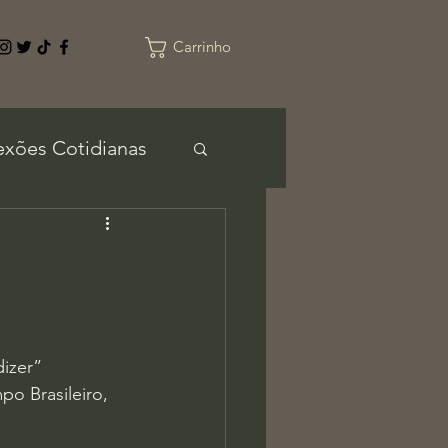
Carrinho
exões Cotidianas
izer”
po Brasileiro, 