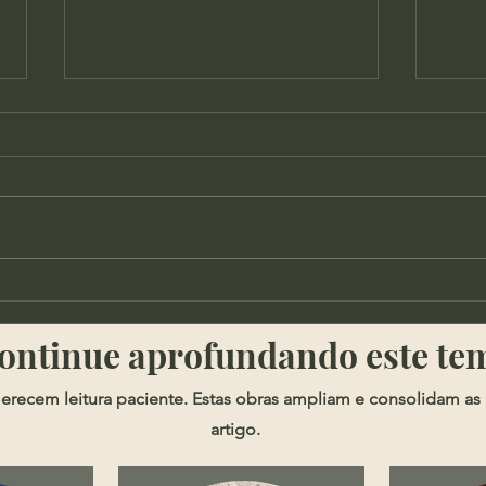
Cortes - Qual o lugar da
Soph
possessões na doutrina
Segu
​​Continue aprofundando este te
cristã?
erecem leitura paciente. Estas obras ampliam e consolidam as 
artigo.