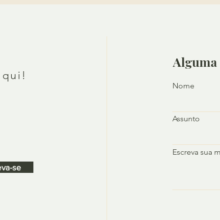
Alguma 
aqui!
Nome
Assunto
Escreva sua 
eva-se