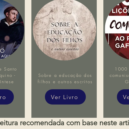
e Santo
1000 
uino -
Sobre a educação dos
comunis
íntese
filhos e outros escritos
G
vro
Ver Livro
V
eitura recomendada com base neste art