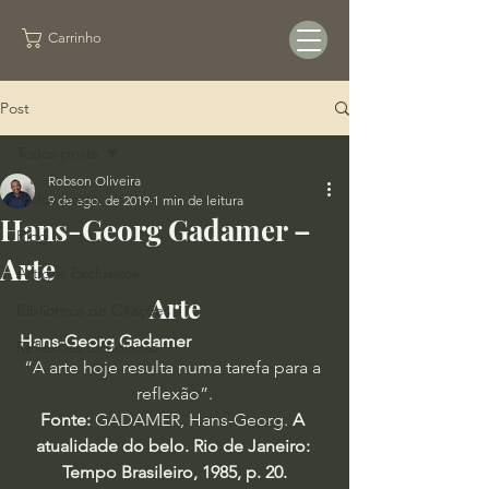
Carrinho
Post
Todos posts
Robson Oliveira
Todos posts
9 de ago. de 2019
1 min de leitura
Hans-Georg Gadamer –
Blog
Arte
Artigos Exclusivos
Arte
Biblioteca de Citações
Hans-Georg Gadamer
Reflexões Cotidianas
“A arte hoje resulta numa tarefa para a 
reflexão”.
Fonte:
 GADAMER, Hans-Georg. 
A 
atualidade do belo. Rio de Janeiro: 
Tempo Brasileiro, 1985, p. 20.