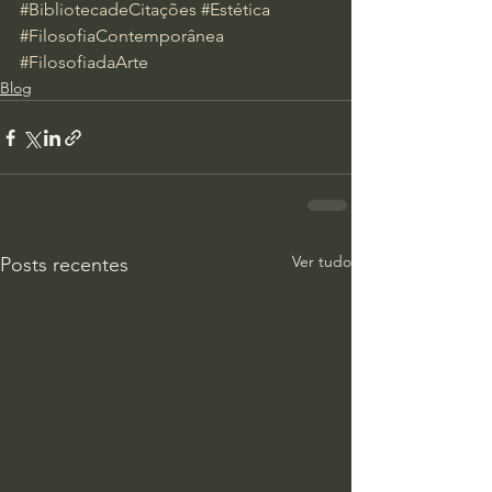
#BibliotecadeCitações
#Estética
#FilosofiaContemporânea
#FilosofiadaArte
Blog
Ver tudo
Posts recentes