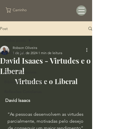
Carrinho
Post
Todos posts
Robson Oliveira
Todos posts
1 de jul. de 2024
1 min de leitura
David Isaacs - Virtudes e o
Blog
Liberal
Artigos Exclusivos
Virtudes e o Liberal
Biblioteca de Citações
Reflexões Cotidianas
David Isaacs
“As pessoas desenvolvem as virtudes 
parcialmente, motivadas pelo desejo 
de conseguir um maior rendimento”.