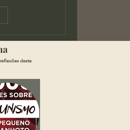
os - A Chaga da
rança Pública
ma
reflexões deste