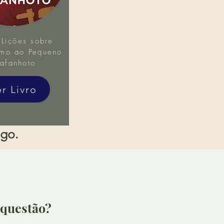
Lições sobre
mo ao Pequeno
afanhoto
er Livro
igo.
questão?