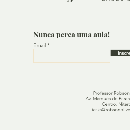
Nunca perca uma aula!
Email
Inscr
Professor Robson
Av. Marquês de Paraná
Centro, Niter
tasks@robsonolivei