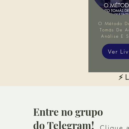
O Método D
Tomás De Aq
Análise E S
Ver Li
⚡ L
Entre no grupo
do Telegram!
Clique 