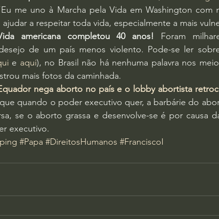
“Eu me uno à Marcha pela Vida em Washington com m
judar a respeitar toda vida, especialmente a mais vulne
Vida americana completou 40 anos!
 Foram milhar
esejo de um país menos violento. Pode-se ler sobre
qui
 e 
aqui
), no Brasil não há nenhuma palavra nos meios
istrou mais fotos da caminhada.
Equador nega aborto no país e o lobby abortista retro
ue quando o poder executivo quer, a barbárie do abort
rsa, se o aborto grassa e desenvolve-se é por causa da
er executivo.
pping
#Papa
#DireitosHumanos
#FranciscoI