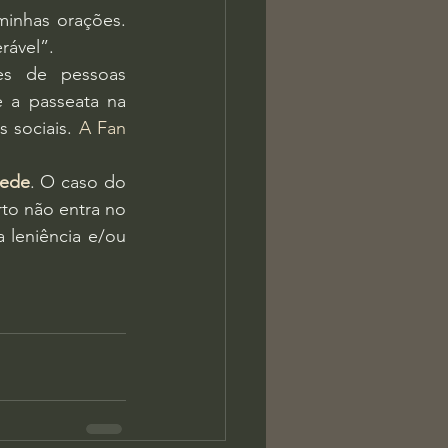
inhas orações. 
rável”.
es de pessoas 
 a passeata na 
 sociais. 
A Fan 
cede
. O caso do 
o não entra no 
 leniência e/ou 