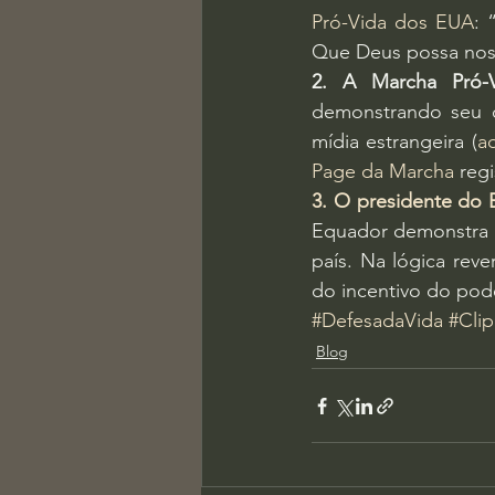
Pró-Vida dos EUA
: 
Que Deus possa nos a
2. A Marcha Pró-
demonstrando seu d
mídia estrangeira (
a
Page da Marcha
 reg
3. O presidente do 
Equador demonstra q
país. Na lógica reve
do incentivo do pod
#DefesadaVida
#Cli
Blog