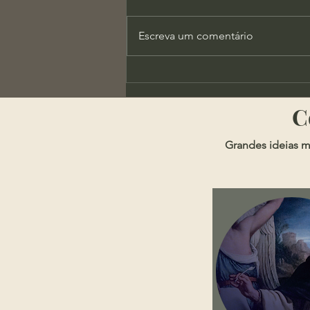
Escreva um comentário
X-Men Evolution e a
Importância da Autoridade
​
Grandes ideias m