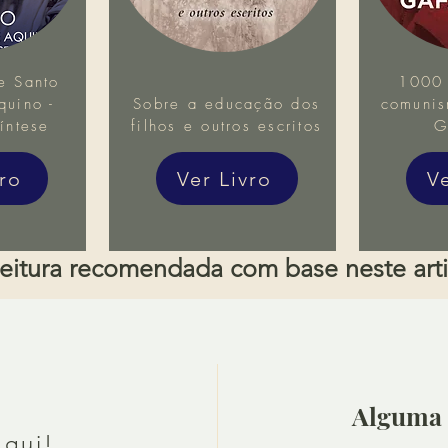
e Santo
1000 
uino -
Sobre a educação dos
comunis
íntese
filhos e outros escritos
G
vro
Ver Livro
V
eitura recomendada com base neste art
Alguma 
aqui!