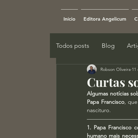
Início
Editora Angelicum
C
Todos posts
Blog
Art
Robson Oliveira
11 
Curtas so
Algumas notícias so
Papa Francisco
, que
nascituro.
1. Papa Francisco c
humano mais necess