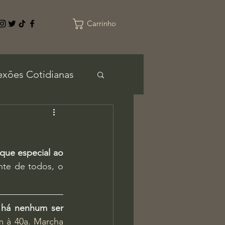
Carrinho
exões Cotidianas
que especial ao 
nte de todos, o 
 há nenhum ser 
 à 40a. Marcha 