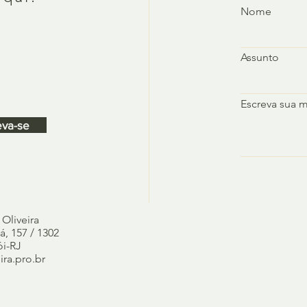
Nome
Assunto
Escreva sua 
eva-se
 Oliveira
, 157 / 1302
ói-RJ
ra.pro.br