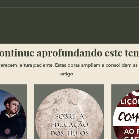
Cortes - Qual o lugar da
Soph
possessões na doutrina
Segu
​​Continue aprofundando este te
cristã?
erecem leitura paciente. Estas obras ampliam e consolidam as 
artigo.