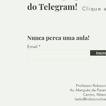
do Telegram!
Clique 
Nunca perca uma aula!
Email
Inscr
Professor Robson
Av. Marquês de Paraná
Centro, Niter
tasks@robsonolivei