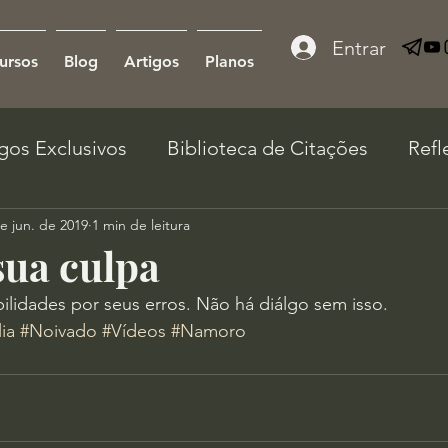
Entrar
ursos
Blog
Artigos
Planos
igos Exclusivos
Biblioteca de Citações
Refl
e jun. de 2019
1 min de leitura
ua culpa
lidades por seus erros. Não há diálgo sem isso. 
ia
#Noivado
#Vídeos
#Namoro