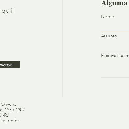
Alguma 
aqui!
Nome
Assunto
Escreva sua 
eva-se
 Oliveira
, 157 / 1302
ói-RJ
ra.pro.br