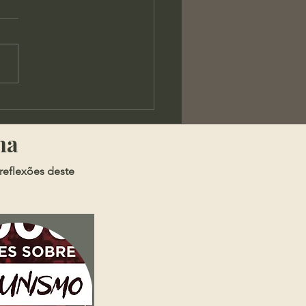
os - A Chaga da
rança Pública
ma
reflexões deste