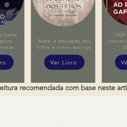
e Santo
1000 
uino -
Sobre a educação dos
comunis
íntese
filhos e outros escritos
G
vro
Ver Livro
V
eitura recomendada com base neste art