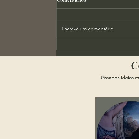
Escreva um comentário
X-Men Evolution e a
Importância da Autoridade
​
Grandes ideias m