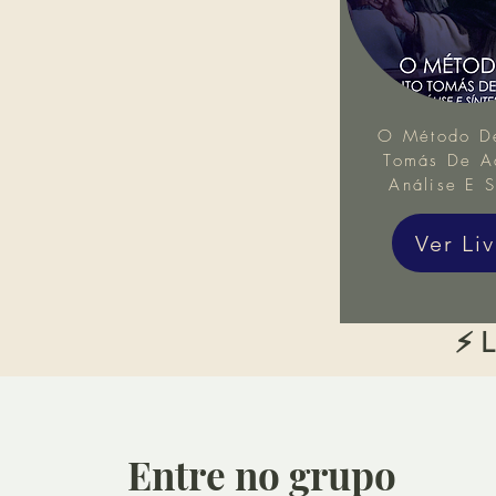
O Método D
Tomás De Aq
Análise E S
Ver Li
⚡ L
Entre no grupo