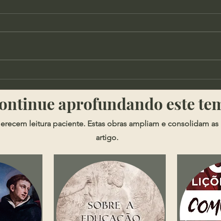
Cortes - Qual o lugar da
Soph
possessões na doutrina
Segu
​​Continue aprofundando este te
cristã?
erecem leitura paciente. Estas obras ampliam e consolidam as 
artigo.