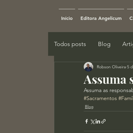
Início
Editora Angelicum
C
Todos posts
Blog
Art
Robson Oliveira
5 d
Assuma s
Assuma as responsabi
#Sacramentos
#Famíl
Blog