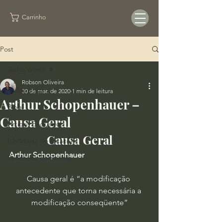
Carrinho
Post
Todos posts
Robson Oliveira
Todos posts
30 de mar. de 2020
1 min de leitura
Arthur Schopenhauer –
Blog
Causa Geral
Artigos Exclusivos
Causa Geral
Biblioteca de Citações
Arthur Schopenhauer
Reflexões Cotidianas
Causa geral é “a modificação 
antecedente que torna necessária a 
modificação conseqüente”