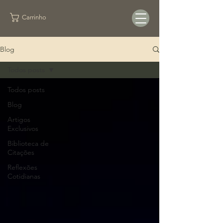
Carrinho
Blog
Todos posts
Todos posts
Blog
Artigos
Exclusivos
Biblioteca de
Citações
Reflexões
Cotidianas