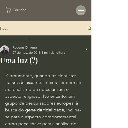
Carrinho
Post
Todos posts
Robson Oliveira
Todos posts
27 de nov. de 2018
1 min de leitura
Uma luz (?)
Blog
Artigos Exclusivos
 Comumente, quando os cientistas 
Biblioteca de Citações
tratam de assuntos éticos, tendem ao 
materialismo ou ridicularizam o 
Reflexões Cotidianas
aspecto religioso. No entanto, um 
grupo de pesquisadores europes, à 
busca do 
gene da fidelidade
, inclina-
se para o aspecto comportamental 
como peça chave para a análise dos 