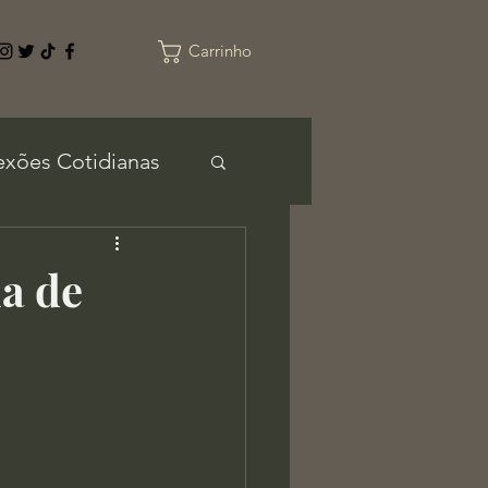
Carrinho
exões Cotidianas
ia de