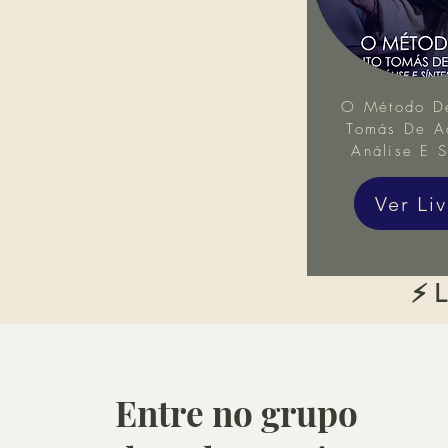
O Método D
Tomás De Aq
Análise E S
Ver Li
⚡ L
Entre no grupo