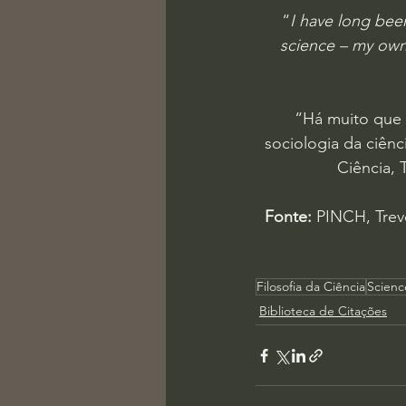
“
I have long been
science – my own 
“Há muito que 
sociologia da ciên
Ciência, 
Fonte:
 PINCH, Trevo
Filosofia da Ciência
Scienc
Biblioteca de Citações