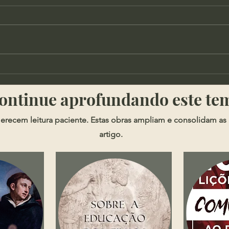
Railson Barbosa -
Blan
Fundamento da Teoria
dos 
​​Continue aprofundando este te
Política de Maquiavel
erecem leitura paciente. Estas obras ampliam e consolidam as 
artigo.