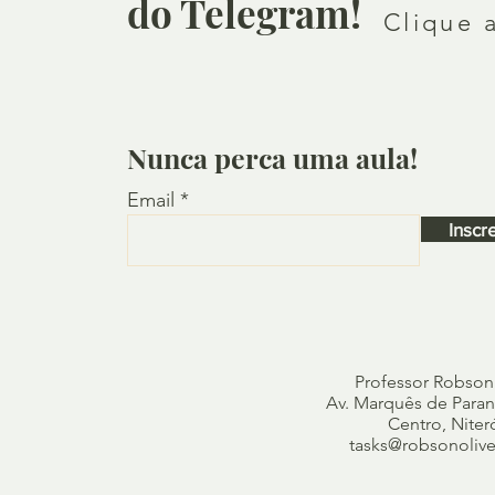
do Telegram!
Clique 
Nunca perca uma aula!
Email
Inscr
Professor Robson
Av. Marquês de Paraná
Centro, Niter
tasks@robsonolivei