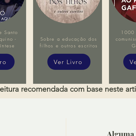
e Santo
1000 
uino -
Sobre a educação dos
comunis
íntese
filhos e outros escritos
G
vro
Ver Livro
V
eitura recomendada com base neste art
Alguma 