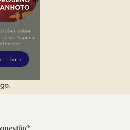
Lições sobre
mo ao Pequeno
afanhoto
er Livro
igo.
questão?