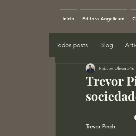
Início
Editora Angelicum
C
Todos posts
Blog
Art
Robson Oliveira
16 
Trevor P
sociedad
Trevor Pinch