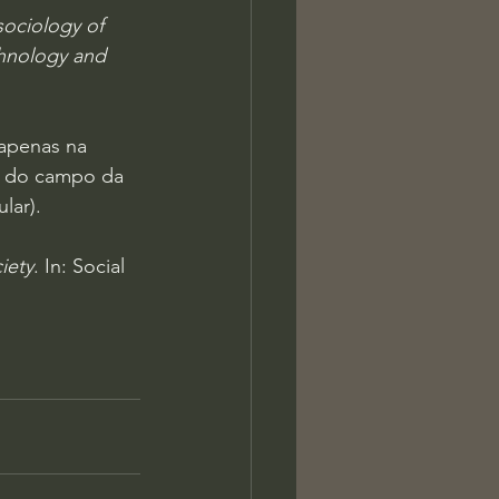
sociology of 
chnology and 
apenas na 
o do campo da 
lar).
iety
. In: Social 