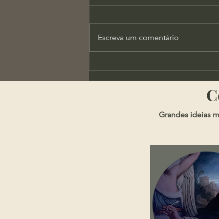
Escreva um comentário
Tomás de Kempis - Leitura e
Verdade
​
Grandes ideias m