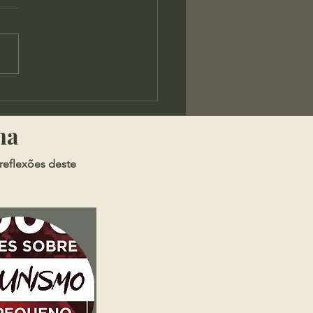
chard & Gottry - Causa
Atrasos
ma
reflexões deste