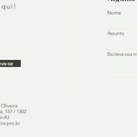
aqui!
Nome
Assunto
Escreva sua 
eva-se
 Oliveira
, 157 / 1302
ói-RJ
ra.pro.br