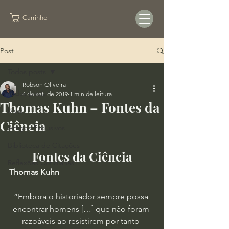
Carrinho
Post
Todos posts
Robson Oliveira
Todos posts
4 de set. de 2019
1 min de leitura
Thomas Kuhn – Fontes da
Blog
Ciência
Artigos Exclusivos
Biblioteca de Citações
Fontes da Ciência
Reflexões Cotidianas
Thomas Kuhn
“Embora o historiador sempre possa 
encontrar homens […] que não foram 
razoáveis ao resistirem por tanto 