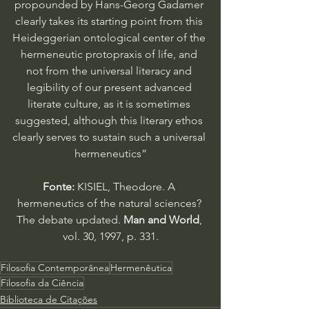
propounded by Hans-Georg Gadamer 
clearly takes its starting point from this 
Heideggerian ontological center of the 
hermeneutic protopraxis of life, and 
not from the universal literacy and 
legibility of our present advanced 
literate culture, as it is sometimes 
suggested, although this literary ethos 
clearly serves to sustain such a universal 
hermeneutics”
Fonte:
 KISIEL, Theodore. A 
hermeneutics of the natural sciences? 
The debate updated. 
Man and World
, 
vol. 30, 1997, p. 331.
Filosofia Contemporânea
Hermenêutica
Filosofia da Ciência
Biblioteca de Citações