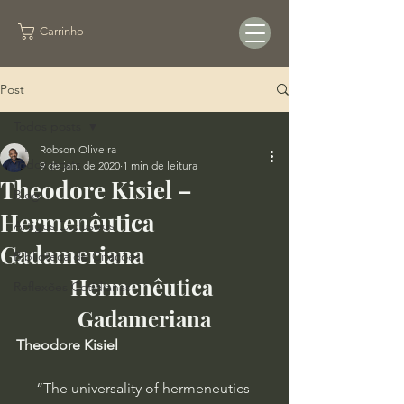
Carrinho
Post
Todos posts
Robson Oliveira
Todos posts
9 de jan. de 2020
1 min de leitura
Theodore Kisiel –
Blog
Hermenêutica
Artigos Exclusivos
Gadameriana
Biblioteca de Citações
Hermenêutica 
Reflexões Cotidianas
Gadameriana
Theodore Kisiel
“The universality of hermeneutics 