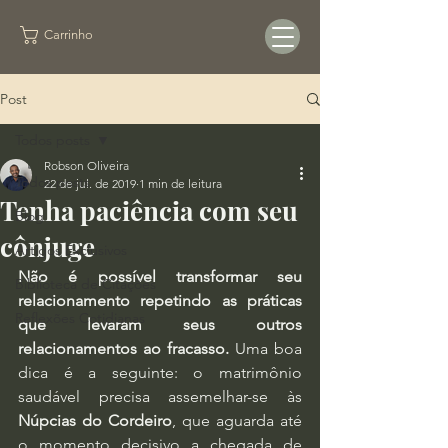
Carrinho
Post
Todos posts
Robson Oliveira
Todos posts
22 de jul. de 2019
1 min de leitura
Tenha paciência com seu
Blog
cônjuge
Artigos Exclusivos
Não é possível transformar seu 
Biblioteca de Citações
relacionamento repetindo as práticas 
Reflexões Cotidianas
que levaram seus outros 
relacionamentos ao fracasso.
 Uma boa 
dica é a seguinte: o matrimônio 
saudável precisa assemelhar-se às 
Núpcias do Cordeiro
, que aguarda até 
o momento decisivo a chegada de 