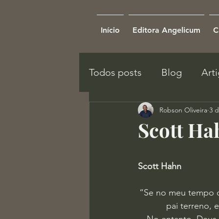
Início
Editora Angelicum
C
Todos posts
Blog
Art
Robson Oliveira
3 d
Scott Ha
Scott Hahn
“Se no meu tempo d
pai terreno, 