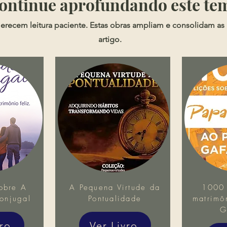
​​Continue aprofundando este te
Política de Maquiavel
erecem leitura paciente. Estas obras ampliam e consolidam as 
artigo.
obre A
A Pequena Virtude da
1000 
onjugal
Pontualidade
matrimô
G
vro
Ver Livro