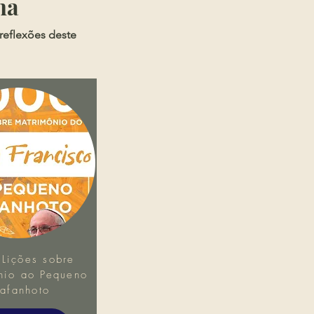
ma
reflexões deste
Lições sobre
nio ao Pequeno
afanhoto