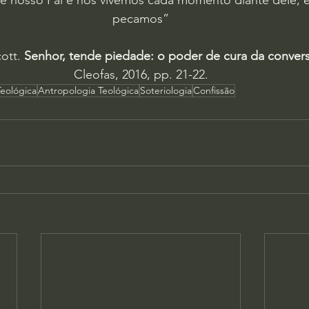
é nosso Pai e nós vivemos cada momento diante dele; e 
pecamos”
ott.
 Senhor, tende piedade: o poder de cura da conver
Cleofas, 2016, pp. 21-22.
Teológica
Antropologia Teológica
Soteriologia
Confissão