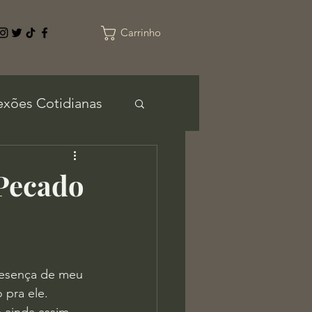
Carrinho
exões Cotidianas
 Pecado
resença de meu 
 pra ele.