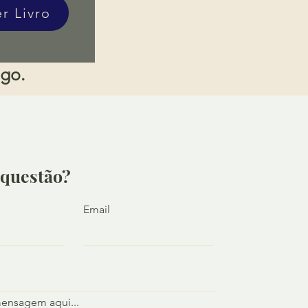
er Livro
igo.
questão?
Email
mensagem aqui...