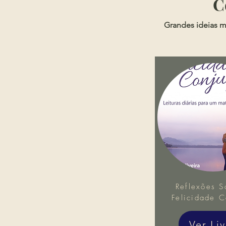
​
Grandes ideias m
Reflexões S
Felicidade C
Ver Li