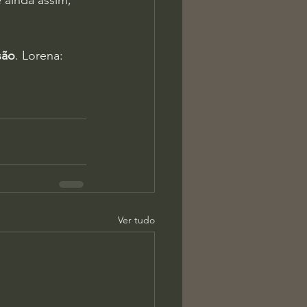
ainda assim, 
são
. Lorena: 
Ver tudo