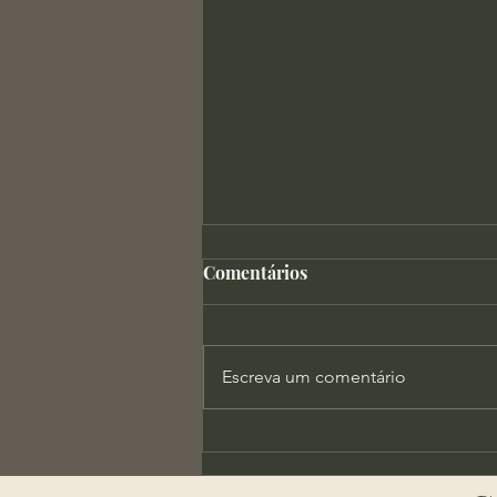
Comentários
Escreva um comentário
Tomás de Kempis - Leitura e
Verdade