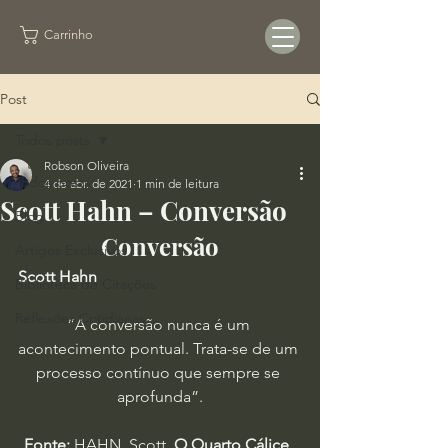
Carrinho
Post
Todos posts
Robson Oliveira
Todos posts
4 de abr. de 2021
1 min de leitura
Scott Hahn – Conversão
Blog
Conversão
Artigos Exclusivos
Scott Hahn
Biblioteca de Citações
Reflexões Cotidianas
“A conversão nunca é um 
acontecimento pontual. Trata-se de um 
processo contínuo que sempre se 
aprofunda”.
Fonte:
 HAHN, Scott. 
O Quarto Cálice
. 