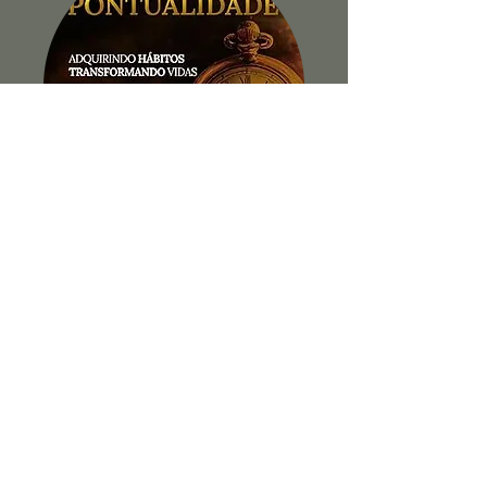
A Pequena Virtude da
Pontualidade
Ver Livro