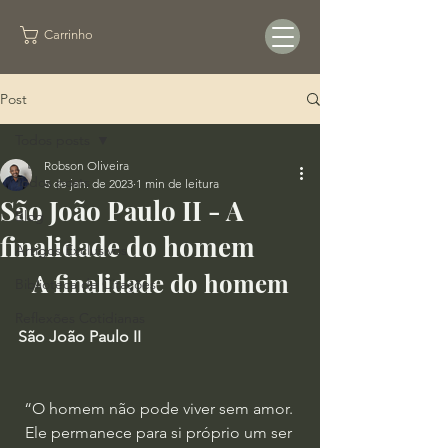
Carrinho
Post
Todos posts
Robson Oliveira
Todos posts
5 de jan. de 2023
1 min de leitura
São João Paulo II - A
Blog
finalidade do homem
Artigos Exclusivos
A finalidade do homem
Biblioteca de Citações
Reflexões Cotidianas
São João Paulo II
“O homem não pode viver sem amor. 
Ele permanece para si próprio um ser 