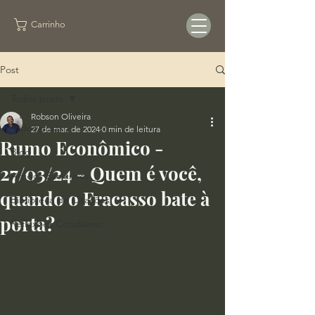
Carrinho
Post
Todos posts
Robson Oliveira
Todos posts
27 de mar. de 2024
0 min de leitura
Rumo Econômico -
Blog
27/03/24 - Quem é você,
Artigos Exclusivos
quando o Fracasso bate à
Biblioteca de Citações
porta?
Reflexões Cotidianas