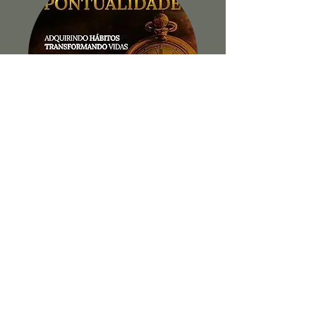
A Pequena Virtude da
Pontualidade
Ver Livro