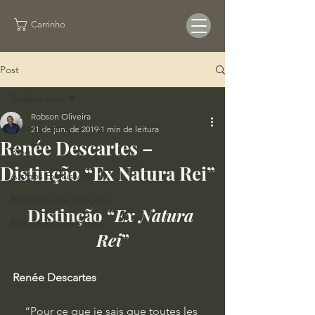
Carrinho
Post
Todos posts
Robson Oliveira
Todos posts
21 de jun. de 2019
1 min de leitura
Renée Descartes –
Blog
Distinção “Ex Natura Rei”
Artigos Exclusivos
Biblioteca de Citações
Distinção “
Ex Natura 
Reflexões Cotidianas
Rei
”
Renée Descartes
“Pour ce que je sais que toutes les 