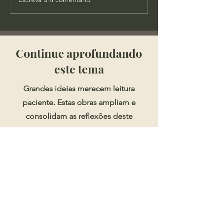
Cortes - Qual o lugar da
Sophos - A Cha
possessões na doutrina
Segurança Públ
cristã?
​​​Continue aprofundando
este tema
Grandes ideias merecem leitura
paciente. Estas obras ampliam e
consolidam as reflexões deste
artigo.