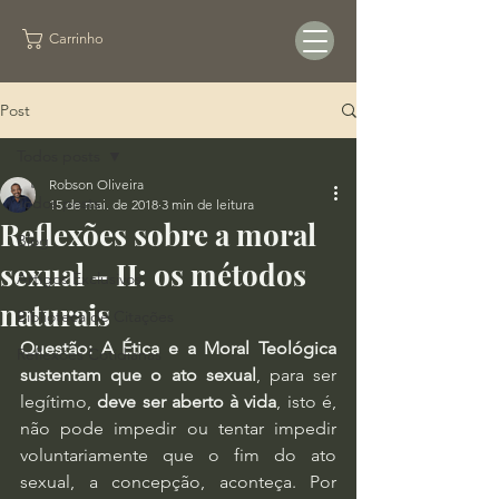
Carrinho
Post
Todos posts
Robson Oliveira
Todos posts
15 de mai. de 2018
3 min de leitura
Reflexões sobre a moral
Blog
sexual – II: os métodos
Artigos Exclusivos
naturais
Biblioteca de Citações
Questão: A Ética e a Moral Teológica 
Reflexões Cotidianas
sustentam que o ato sexual
, para ser 
legítimo, 
deve ser aberto à vida
, isto é, 
não pode impedir ou tentar impedir 
voluntariamente que o fim do ato 
sexual, a concepção, aconteça. Por 