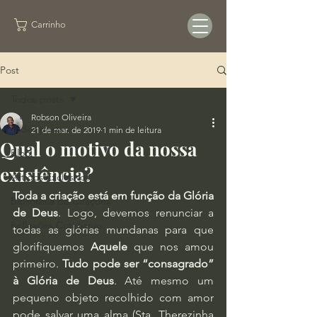
Carrinho
Post
Todos posts
Robson Oliveira
Todos posts
21 de mar. de 2019
1 min de leitura
Qual o motivo da nossa
Blog
existência?
Artigos Exclusivos
Toda a criação está em função da Glória 
Biblioteca de Citações
de Deus
. Logo, devemos renunciar a 
Reflexões Cotidianas
todas as glórias mundanas para que 
glorifiquemos 
Aquele
 que nos amou 
primeiro. 
Tudo pode ser “consagrado” 
à Glória de Deus
. Até mesmo um 
pequeno objeto recolhido com amor 
pode salvar uma alma (Sta. Therezinha 