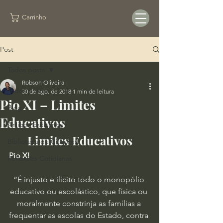
Carrinho
Post
Todos posts
Robson Oliveira
Todos posts
30 de ago. de 2018
1 min de leitura
Pio XI – Limites
Blog
Educativos
Artigos Exclusivos
Limites Educativos
Biblioteca de Citações
Pio XI
Reflexões Cotidianas
“É injusto e ilícito todo o monopólio 
educativo ou escolástico, que física ou 
moralmente constrinja as famílias a 
frequentar as escolas do Estado, contra 