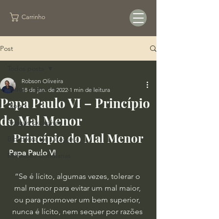
Carrinho
Post
Todos posts
Robson Oliveira
Todos posts
18 de jan. de 2022
1 min de leitura
Papa Paulo VI – Princípio
Blog
do Mal Menor
Artigos Exclusivos
Princípio do Mal Menor
Biblioteca de Citações
Papa Paulo VI
Reflexões Cotidianas
“Se é lícito, algumas vezes, tolerar o 
mal menor para evitar um mal maior, 
ou para promover um bem superior, 
nunca é lícito, nem sequer por razões 