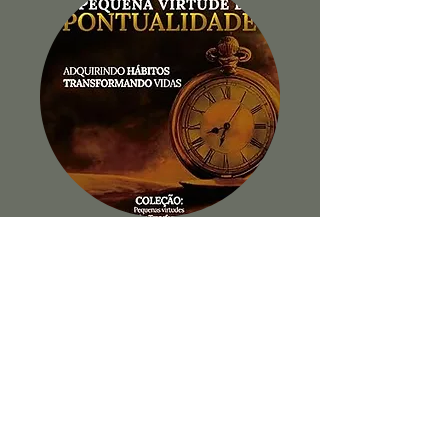
A Pequena Virtude da
Pontualidade
Ver Livro