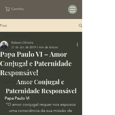
Carrinho
Post
Todos posts
Robson Oliveira
Todos posts
21 de abr. de 2019
1 min de leitura
Papa Paulo VI – Amor
Blog
Conjugal e Paternidade
Artigos Exclusivos
Responsável
Biblioteca de Citações
Amor Conjugal e 
Reflexões Cotidianas
Paternidade Responsável
Papa Paulo VI
“O amor conjugal requer nos esposos 
uma consciência da sua missão de 