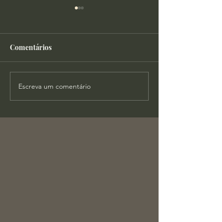
Comentários
Escreva um comentário
Cortes - Qual o lugar da
Sophos - A Cha
possessões na doutrina
Segurança Públ
cristã?