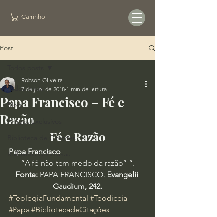
Carrinho
Post
Todos posts
Robson Oliveira
Todos posts
7 de jun. de 2018
1 min de leitura
Papa Francisco – Fé e
Blog
Razão
Artigos Exclusivos
Fé e Razão
Biblioteca de Citações
Papa Francisco
Reflexões Cotidianas
“A fé não tem medo da razão” “.
Fonte:
 PAPA FRANCISCO. 
Evangelii 
Gaudium, 242.
#TeologiaFundamental
#Teodiceia
#Papa
#BibliotecadeCitações