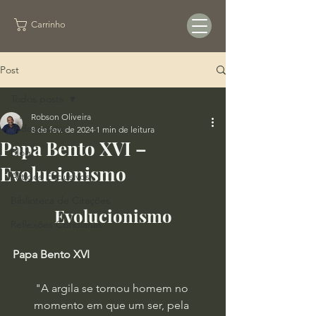
Carrinho
Post
Todos posts
Robson Oliveira
Todos posts
8 de fev. de 2024
1 min de leitura
Papa Bento XVI –
Blog
Evolucionismo
Artigos Exclusivos
Biblioteca de Citações
Evolucionismo
Reflexões Cotidianas
Papa Bento XVI
"A argila se tornou homem no 
momento em que um ser, pela 