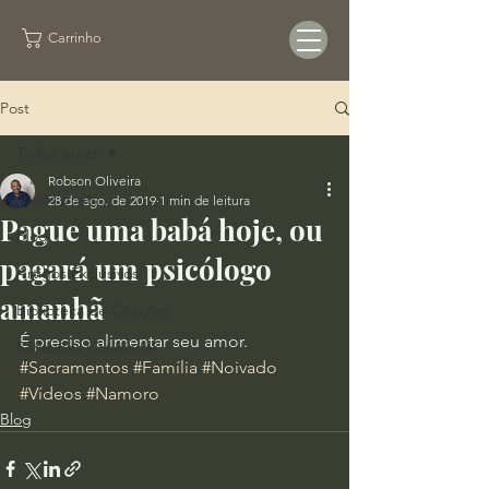
Carrinho
Post
Todos posts
Robson Oliveira
Todos posts
28 de ago. de 2019
1 min de leitura
Pague uma babá hoje, ou
Blog
pagará um psicólogo
Artigos Exclusivos
amanhã
Biblioteca de Citações
É preciso alimentar seu amor.
Reflexões Cotidianas
#Sacramentos
#Família
#Noivado
#Vídeos
#Namoro
Blog