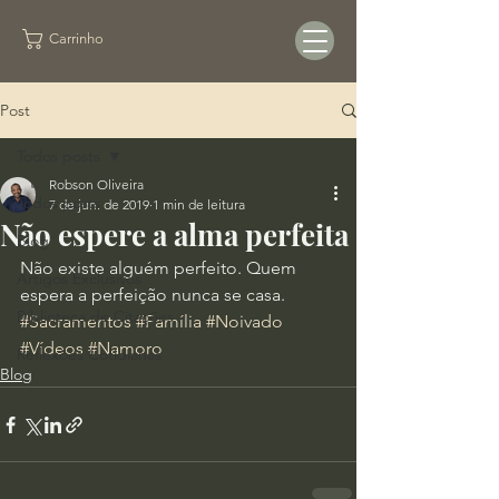
Carrinho
Post
Todos posts
Robson Oliveira
Todos posts
7 de jun. de 2019
1 min de leitura
Não espere a alma perfeita
Blog
Não existe alguém perfeito. Quem 
Artigos Exclusivos
espera a perfeição nunca se casa.
Biblioteca de Citações
#Sacramentos
#Família
#Noivado
#Vídeos
#Namoro
Reflexões Cotidianas
Blog