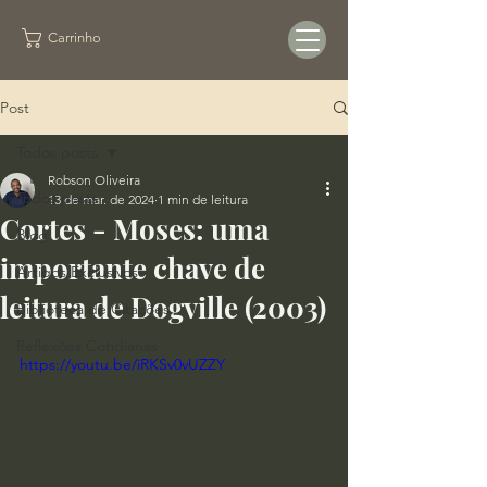
Carrinho
Post
Todos posts
Robson Oliveira
Todos posts
13 de mar. de 2024
1 min de leitura
Cortes - Moses: uma
Blog
importante chave de
Artigos Exclusivos
leitura de Dogville (2003)
Biblioteca de Citações
Reflexões Cotidianas
https://youtu.be/iRKSv0vUZZY