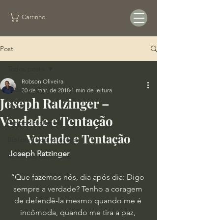
Carrinho
Post
Todos posts
Robson Oliveira
Todos posts
30 de mar. de 2018
1 min de leitura
Joseph Ratzinger –
Blog
Verdade e Tentação
Artigos Exclusivos
Verdade e Tentação
Biblioteca de Citações
Joseph Ratzinger
Reflexões Cotidianas
“Que fazemos nós, dia após dia: Digo 
sempre a verdade? Tenho a coragem 
de defendê-la mesmo quando me é 
incômoda, quando me tira a paz, 