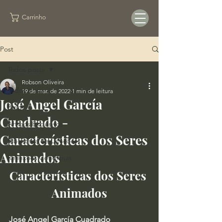
Carrinho
Post
Todos posts
Robson Oliveira
Todos posts
19 de mar. de 2022
1 min de leitura
José Angel García
Blog
Cuadrado -
Artigos Exclusivos
Características dos Seres
Biblioteca de Citações
Animados
Reflexões Cotidianas
Características dos Seres 
Animados
José Angel García Cuadrado