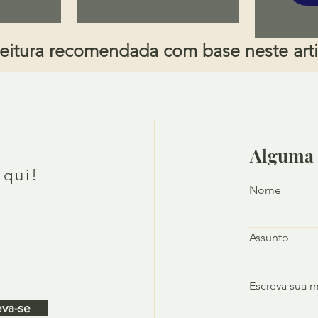
eitura recomendada com base neste art
Alguma 
aqui!
Nome
Assunto
Escreva sua 
eva-se