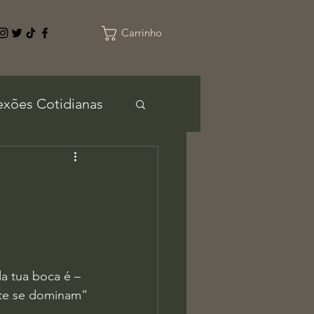
Carrinho
exões Cotidianas
a tua boca é – 
nte se dominam”