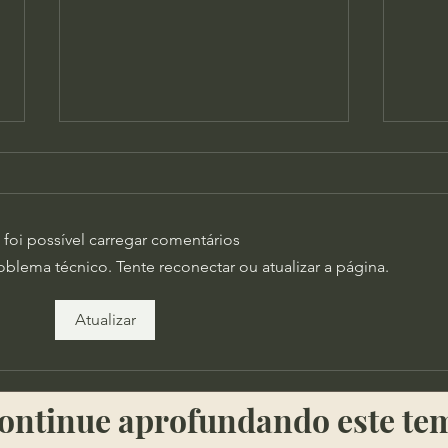
foi possível carregar comentários
lema técnico. Tente reconectar ou atualizar a página.
Railson Barbosa -
Blan
Atualizar
Fundamento da Teoria
dos 
Política de Maquiavel
​​Continue aprofundando este te