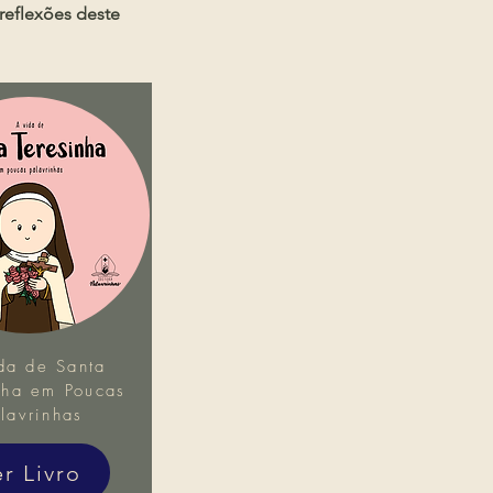
reflexões deste
da de Santa
nha em Poucas
lavrinhas
er Livro