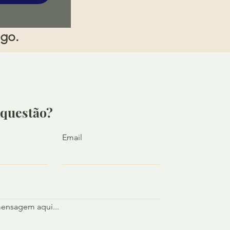
igo.
questão?
Email
mensagem aqui...