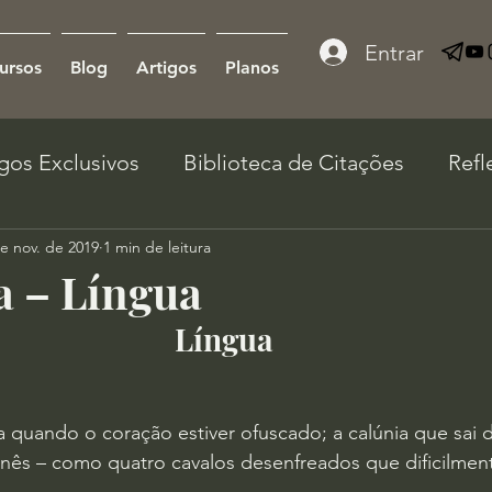
Entrar
ursos
Blog
Artigos
Planos
igos Exclusivos
Biblioteca de Citações
Refl
e nov. de 2019
1 min de leitura
a – Língua
Língua
a quando o coração estiver ofuscado; a calúnia que sai d
inês – como quatro cavalos desenfreados que dificilme