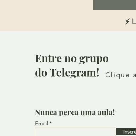
⚡ L
Entre no grupo
do Telegram!
Clique 
Nunca perca uma aula!
Email
Inscr