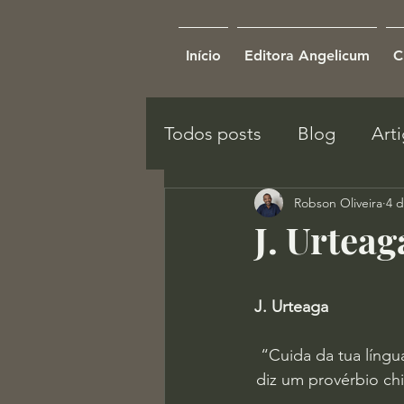
Início
Editora Angelicum
C
Todos posts
Blog
Art
Robson Oliveira
4 d
J. Urteag
J. Urteaga
“Cuida da tua língu
diz um provérbio ch