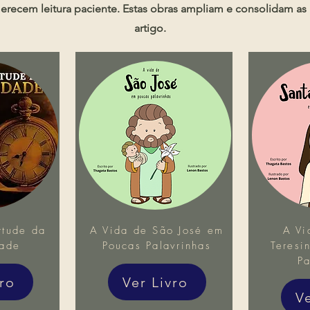
erecem leitura paciente. Estas obras ampliam e consolidam as 
artigo.
rtude da
A Vida de São José em
A Vi
dade
Poucas Palavrinhas
Teresi
Pa
vro
Ver Livro
V