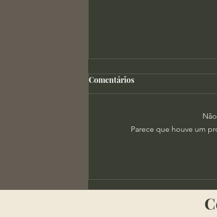
Comentários
Não 
Parece que houve um prob
Tomás de Kempis - Leitura e
Verdade
​