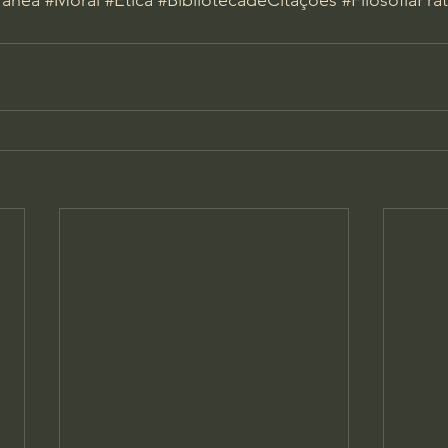
rânea
#Moral
#Ética
#BibliotecadeCitações
#FilosofiaPrát