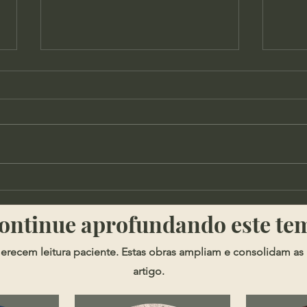
Cortes - Qual o lugar da
Soph
possessões na doutrina
Segu
​​Continue aprofundando este te
cristã?
erecem leitura paciente. Estas obras ampliam e consolidam as 
artigo.