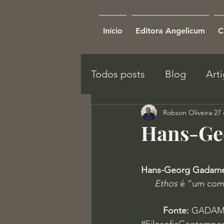
Início
Editora Angelicum
C
Todos posts
Blog
Art
Robson Oliveira
27 
Hans-Ge
Hans-Georg Gadam
Ethos
 é “um comp
Fonte:
 GADAME