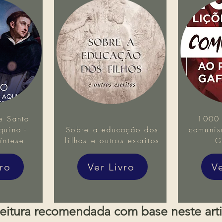
e Santo
1000 
uino -
Sobre a educação dos
comunis
íntese
filhos e outros escritos
G
vro
Ver Livro
V
eitura recomendada com base neste art