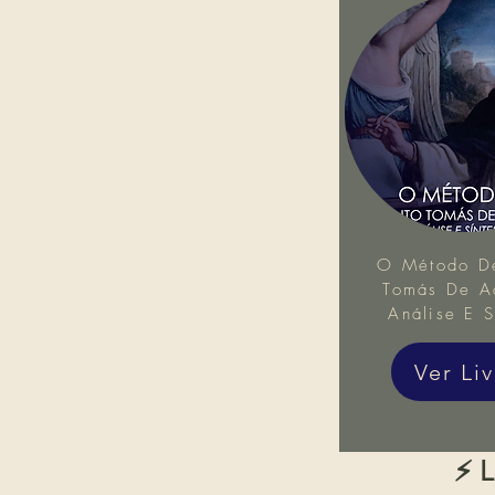
O Método D
Tomás De Aq
Análise E S
Ver Li
⚡ L