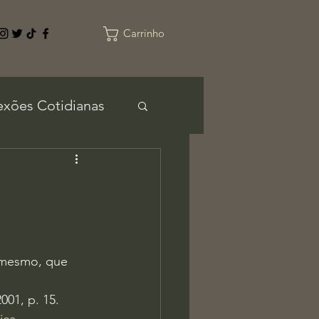
Carrinho
exões Cotidianas
 mesmo, que 
001, p. 15.