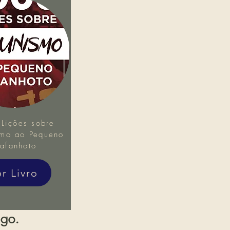
Lições sobre
mo ao Pequeno
afanhoto
er Livro
igo.