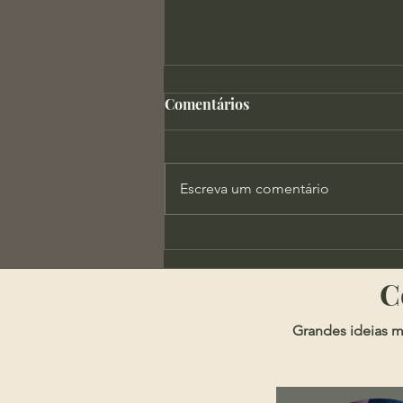
Comentários
Escreva um comentário
X-Men Evolution e a
Importância da Autoridade
​
Grandes ideias m