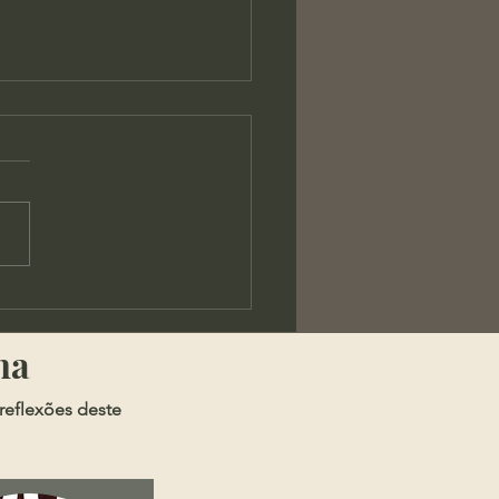
os - A Chaga da
rança Pública
ma
reflexões deste