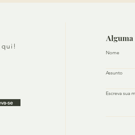
Alguma 
aqui!
Nome
Assunto
Escreva sua 
eva-se