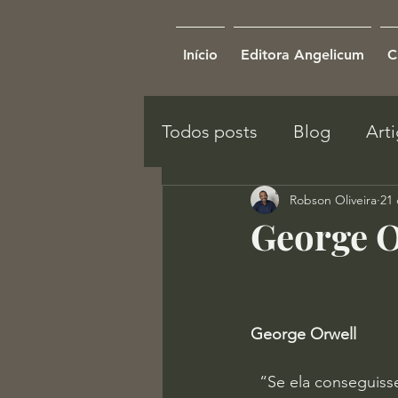
Início
Editora Angelicum
C
Todos posts
Blog
Art
Robson Oliveira
21 
George O
George Orwell 
“Se ela conseguisse