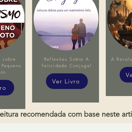
 sobre
Reflexões Sobre A
A Revol
 Pequeno
Felicidade Conjugal
oto
V
Ver Livro
vro
eitura recomendada com base neste art