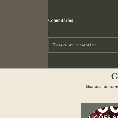
Comentários
Escreva um comentário
Tomás de Kempis - Soberba
e Avareza
​
Grandes ideias m