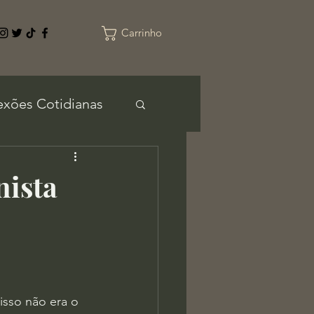
Carrinho
exões Cotidianas
nista
isso não era o 