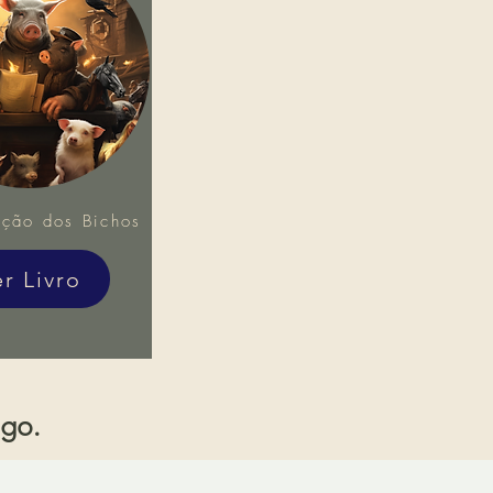
ução dos Bichos
er Livro
igo.