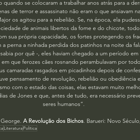
 quando se colocaram a trabalhar anos atrás para a der
nas de terror e assassinato não eram o que ansiavam na
jor os agitou para a rebelião. Se, na época, ela pudess
ociedade de animais libertos da fome e do chicote, todos 
om sua própria capacidade, os fortes protegendo os fra
 a perna a ninhada perdida dos patinhos na noite da fal
o sabia por quê -, eles haviam chegado a um período e
, em que ferozes cães rosnando perambulavam por todos
eus camaradas rasgados em picadinhos depois de confes
uve pensamento de revolução, rebelião ou obediência 
smo com o estado das coisas, elas estavam muito melh
ias de Jones e que, antes de tudo, era necessário preven
seres humanos”.
George. 
A Revolução dos Bichos
. Barueri: Novo Século,
ca
Literatura
Política