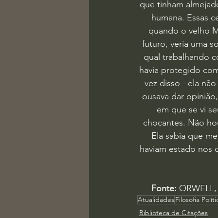
que tinham almejado
humana. Essas ce
quando o velho Ma
futuro, veria uma s
qual trabalhando c
havia protegido com
vez disso - ela nã
ousava dar opinião
em que se vi s
chocantes. Não ho
Ela sabia que me
haviam estado nos d
Fonte: 
ORWELL, 
Atualidades
Filosofia Políti
Biblioteca de Citações