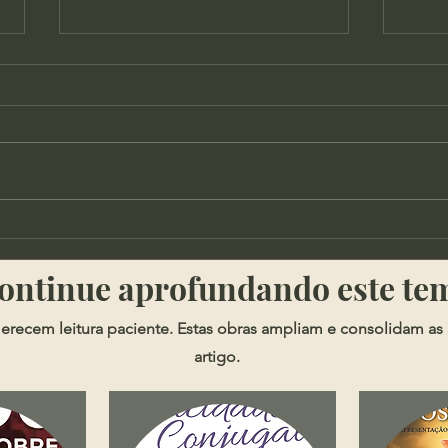
Tomás de Kempis - Leitura e
Rail
Verdade
Fund
​​Continue aprofundando este te
Polí
erecem leitura paciente. Estas obras ampliam e consolidam as 
artigo.