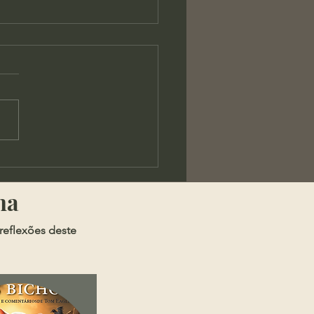
son Barbosa -
amento da Teoria
ma
tica de Maquiavel
reflexões deste