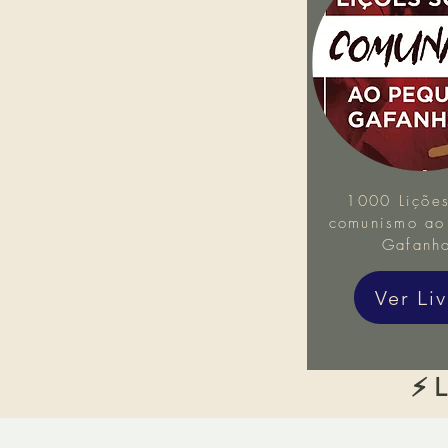
1000 Lições
comunismo ao
Gafanh
Ver Li
⚡ L