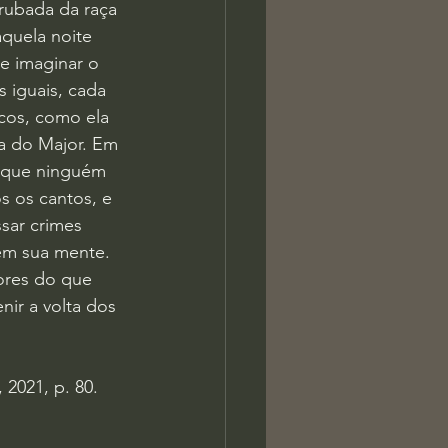
rubada da raça 
quela noite 
e imaginar o 
iguais, cada 	
cos, como ela 
a do Major. Em 
m que ninguém 
 os cantos, e 
sar crimes 
em sua mente. 
ores do que 
ir a volta dos 
 2021, p. 80.