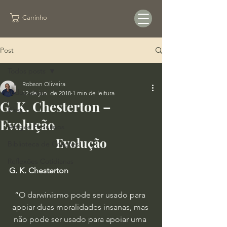
Carrinho
Post
Todos posts
Robson Oliveira
Todos posts
12 de jun. de 2018
1 min de leitura
G. K. Chesterton –
Blog
Evolução
Artigos Exclusivos
Evolução
Biblioteca de Citações
Reflexões Cotidianas
G. K. Chesterton
“O darwinismo pode ser usado para 
apoiar duas moralidades insanas, mas 
não pode ser usado para apoiar uma 