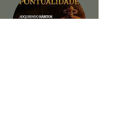
A Pequena Virtude da
Pontualidade
Ver Livro