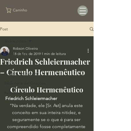
Carrinho
Post
Todos posts
Robson Oliveira
Todos posts
18 de fev. de 2019
1 min de leitura
Friedrich Schleiermacher
Blog
– Círculo Hermenêutico
Artigos Exclusivos
Biblioteca de Citações
Círculo Hermenêutico
Reflexões Cotidianas
Friedrich Schleiermacher
“Na verdade, ele [Sr. Ast] anula este 
conceito em sua inteira nitidez, e 
seguramente se o que é para ser 
compreendido fosse completamente 