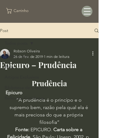
Carrinho
Post
Todos posts
Robson Oliveira
Todos posts
26 de fev. de 2019
1 min de leitura
Epicuro – Prudência
Blog
Artigos Exclusivos
Prudência
Biblioteca de Citações
Epicuro
Reflexões Cotidianas
“A prudência é o princípo e o 
supremo bem, razão pela qual ela é 
mais preciosa do que a própria 
filosofia”
Fonte:
 EPICURO.
 Carta sobre a 
Felicidade
. São Paulo: Unesp, 2002, p. 