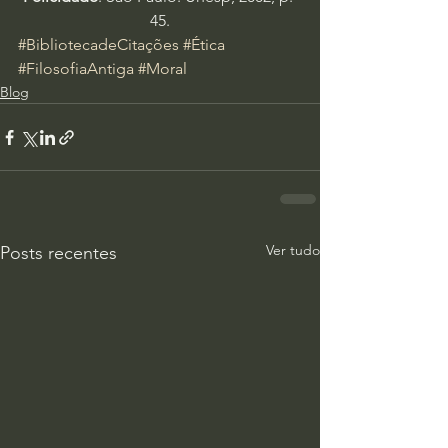
45.
#BibliotecadeCitações
#Ética
#FilosofiaAntiga
#Moral
Blog
Ver tudo
Posts recentes