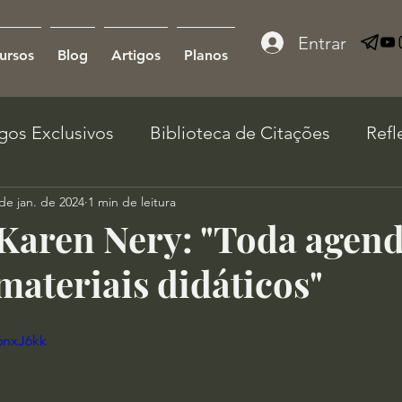
Entrar
ursos
Blog
Artigos
Planos
igos Exclusivos
Biblioteca de Citações
Refl
de jan. de 2024
1 min de leitura
 Karen Nery: "Toda agen
materiais didáticos"
6nxJ6kk