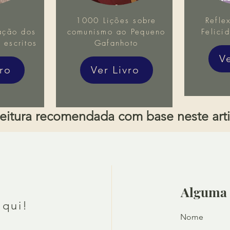
1000 Lições sobre
Refle
ação dos
comunismo ao Pequeno
Felici
s escritos
Gafanhoto
V
vro
Ver Livro
eitura recomendada com base neste art
Alguma 
aqui!
Nome