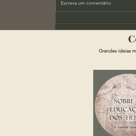
Escreva um comentário
X-Men Evolution e a
Importância da Autoridade
​
Grandes ideias m