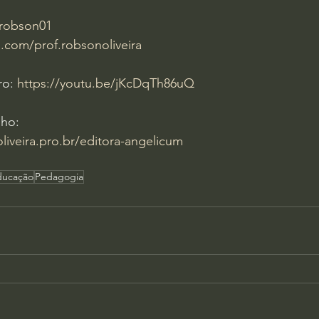
.robson01
.com/prof.robsonoliveira
ro: 
https://youtu.be/jKcDqTh86uQ
lho:
iveira.pro.br/editora-angelicum
Educação
Pedagogia