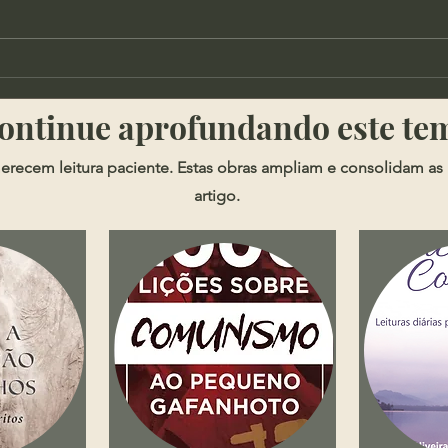
Cortes - Qual o lugar da
Soph
possessões na doutrina
Segu
​​Continue aprofundando este te
cristã?
erecem leitura paciente. Estas obras ampliam e consolidam as 
artigo.