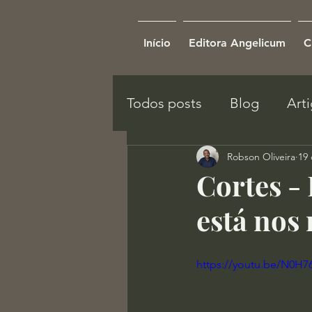
Início
Editora Angelicum
C
Todos posts
Blog
Art
Robson Oliveira
19 
Cortes -
está nos 
https://youtu.be/N0H7