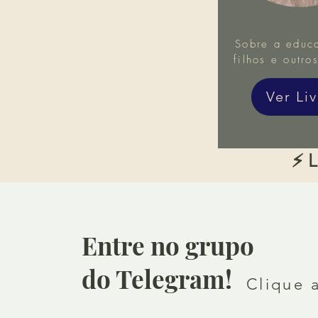
Sobre a educ
filhos e outro
Ver Li
⚡ L
Entre no grupo
do Telegram!
Clique 