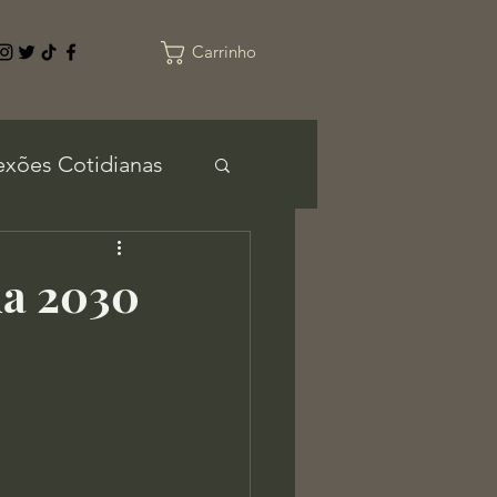
Carrinho
exões Cotidianas
da 2030