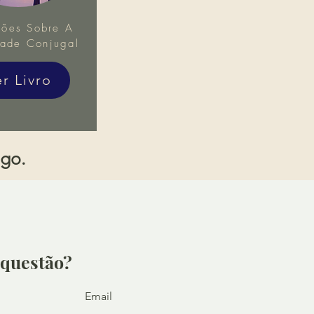
xões Sobre A
dade Conjugal
er Livro
igo.
questão?
Email