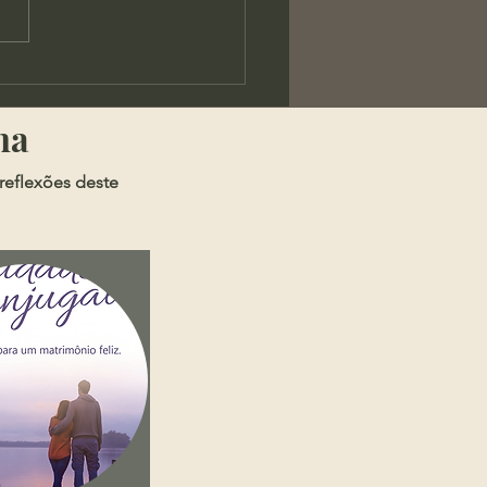
os - A Chaga da
rança Pública
ma
reflexões deste