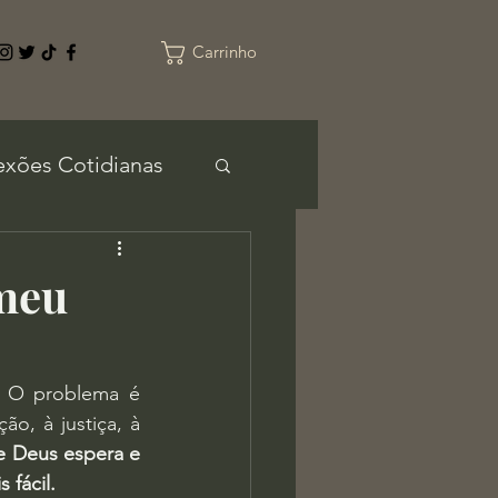
Carrinho
exões Cotidianas
 meu
 O problema é 
o, à justiça, à 
e Deus espera e 
 fácil.