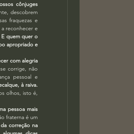
ossos cônjuges 
te, descobrem 
as fraquezas e 
 a reconhecer e 
 
E quem quer o 
o apropriado e 
cer com alegria 
e corrige, não 
nça pessoal e 
calque, à raiva.
 olhos, isto é, 
ma pessoa mais 
o fraterna é um 
da correção na 
algumas dicas 