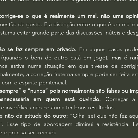
corrige-se o que é realmente um mal, não uma opini
uestão de gosto. E a distinção entre o que é um mal e 
stuma evitar grande parte das discussões inúteis e desg
ção se faz sempre em privado.
 Em alguns casos pode 
o (quando o bem de outro está em jogo), 
mas é rarí
ca estive numa situação em que tivesse de corrigi
almente, a correção fraterna sempre pode ser feita em
 com o espírito penitencial.
 “sempre” e “nunca” pois normalmente são falsas ou impr
esnecessária em quem está ouvindo.
 Começar a 
 e inverídicas não costuma ter bons resultados.
i e não da atitude do outro:
 “Olha, sei que não fez aqui
 Esse tipo de abordagem diminui a resistência. Es
 e precisa ser treinada.