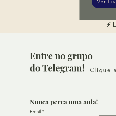
Ver Li
⚡ L
Entre no grupo
do Telegram!
Clique 
Nunca perca uma aula!
Email