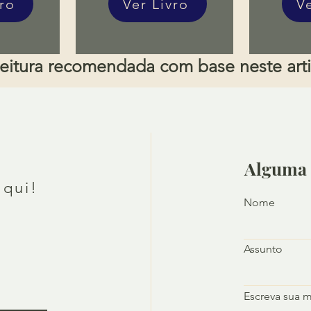
vro
Ver Livro
V
eitura recomendada com base neste art
Alguma 
aqui!
Nome
Assunto
Escreva sua 