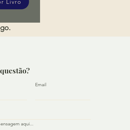
er Livro
igo.
questão?
Email
mensagem aqui...