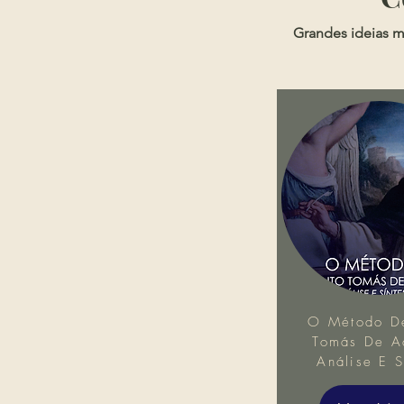
Grandes ideias m
O Método D
Tomás De Aq
Análise E S