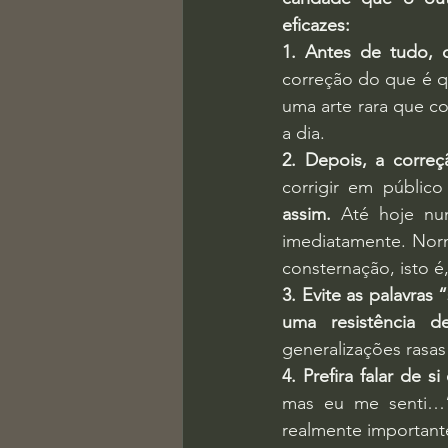
eficazes:
1. Antes de tudo, 
correção do que é q
uma arte rara que co
a dia.
2. Depois, a corre
corrigir em públic
assim.
 Até hoje nun
imediatamente. Norm
consternação, isto é,
3. Evite as palavras
uma resistência d
generalizações rasas
4. Prefira falar de s
mas eu me senti…”.
realmente importante