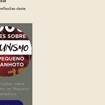
reflexões deste
Lições sobre
mo ao Pequeno
afanhoto