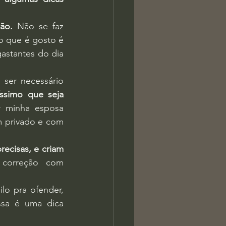
ão.
 Não se faz 
o que é gosto é 
astantes do dia 
ser necessário 
ssimo que seja 
r minha esposa 
 privado e com 
ecisas, e criam 
correção com 
lo pra ofender, 
sa é uma dica 