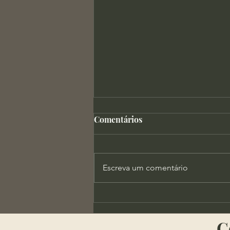
Comentários
Escreva um comentário
X-Men Evolution e a
Importância da Autoridade
​