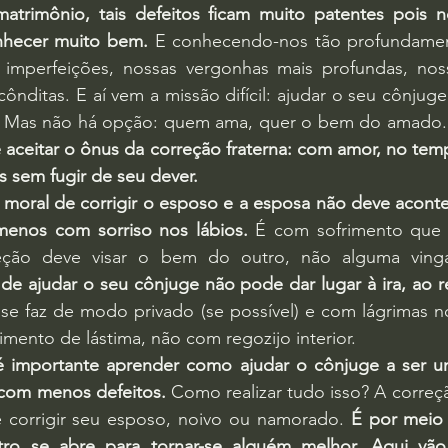
matrimônio, tais defeitos ficam muito patentes pois n
nhecer muito bem.
 E conhecendo-nos tão profundamen
 imperfeições, nossas vergonhas mais profundas, noss
cônditas. E aí vem a missão difícil: ajudar o seu cônjuge
s. Mas não há opção: quem ama, quer o bem do amado.
ceitar o ônus da correção fraterna: com amor, no temp
 sem fugir de seu dever.
 moral de corrigir o esposo e a esposa não deve aconte
menos com sorriso nos lábios.
 É com sofrimento que s
ção deve visar o bem do outro, não alguma vinga
 de ajudar o seu cônjuge não pode dar lugar à ira, ao re
 se faz de modo privado (se possível) e com lágrimas nos
mento de lástima, não com regozijo interior.
é importante aprender como ajudar o cônjuge a ser u
, com menos defeitos.
 Como realizar tudo isso? A correçã
 corrigir seu esposo, noivo ou namorado. 
É por meio 
ro se abre para tornar-se alguém melhor. Aqui vão 