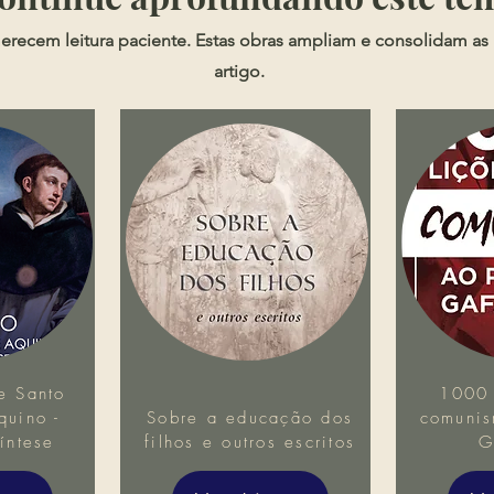
erecem leitura paciente. Estas obras ampliam e consolidam as 
artigo.
e Santo
1000 
uino -
Sobre a educação dos
comunis
íntese
filhos e outros escritos
G