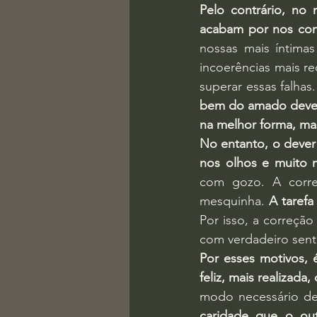
Pelo contrário, no 
acabam por nos co
nossas mais íntimas
incoerências mais re
superar essas falha
bem do amado deve a
na melhor forma, mas
No entanto, o dever
nos olhos e muito 
com gozo. A corre
mesquinha. 
A tarefa
Por isso, a correção
com verdadeiro senti
Por esses motivos, 
feliz, mais realizada
modo necessário de
caridade que o out