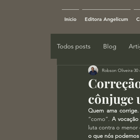
Início
Editora Angelicum
C
Todos posts
Blog
Art
Robson Oliveira
30 
Correção
cônjuge 
Quem ama corrige. 
“como”.
 A vocação 
luta contra o menor 
o que nós podemos de 