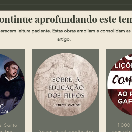
Cortes - Qual o lugar da
Soph
possessões na doutrina
Segu
​​Continue aprofundando este te
cristã?
erecem leitura paciente. Estas obras ampliam e consolidam as 
artigo.
e Santo
1000 
uino -
Sobre a educação dos
comunis