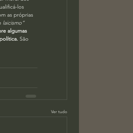
lificá-los 
om as próprias 
e 
laicismo”
bre algumas 
olítica.
 São 
Ver tudo