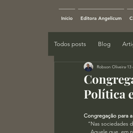
Início
Editora Angelicum
C
Todos posts
Blog
Art
Robson Oliveira
13 
Congrega
Política 
Congregação para a 
“Nas sociedades de
Aquele que, em no