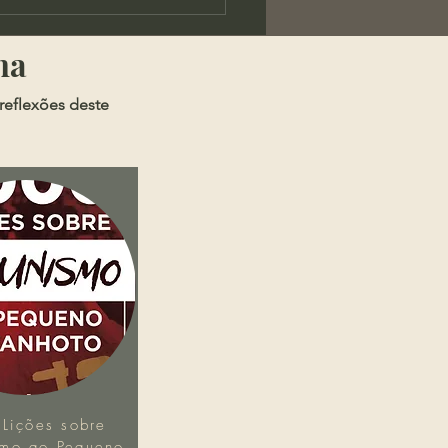
os - A Chaga da
rança Pública
ma
reflexões deste
Lições sobre
mo ao Pequeno