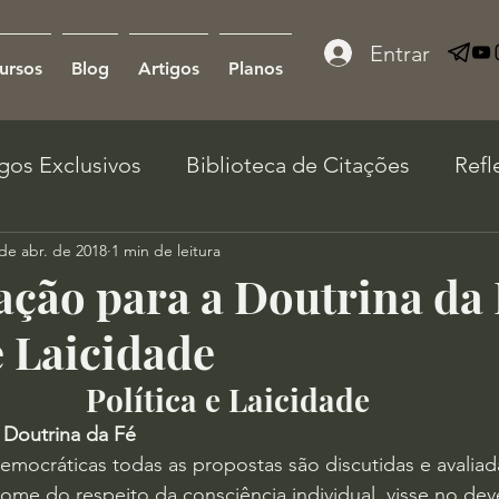
Entrar
ursos
Blog
Artigos
Planos
igos Exclusivos
Biblioteca de Citações
Refl
de abr. de 2018
1 min de leitura
ção para a Doutrina da 
e Laicidade
Política e Laicidade
Doutrina da Fé
mocráticas todas as propostas são discutidas e avaliada
me do respeito da consciência individual, visse no dev