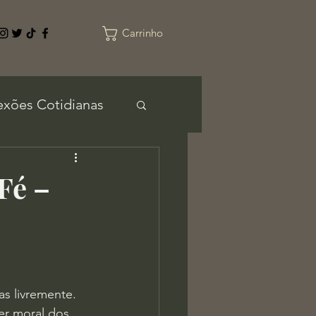
Carrinho
exões Cotidianas
Fé –
s livremente. 
er moral dos 