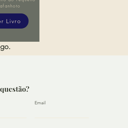
afanhoto
er Livro
igo.
questão?
Email