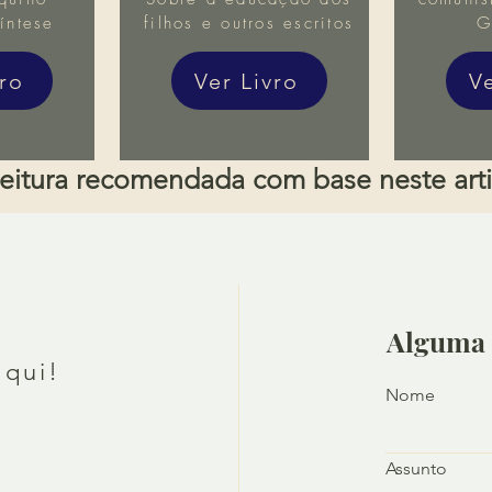
íntese
filhos e outros escritos
G
vro
Ver Livro
V
eitura recomendada com base neste art
Alguma 
aqui!
Nome
Assunto