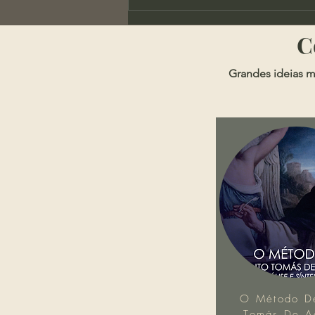
X-Men Evolution e a
Importância da Autoridade
​
Grandes ideias m
O Método D
Tomás De Aq