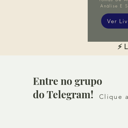
Análise E S
Ver Li
⚡ L
Entre no grupo
do Telegram!
Clique 