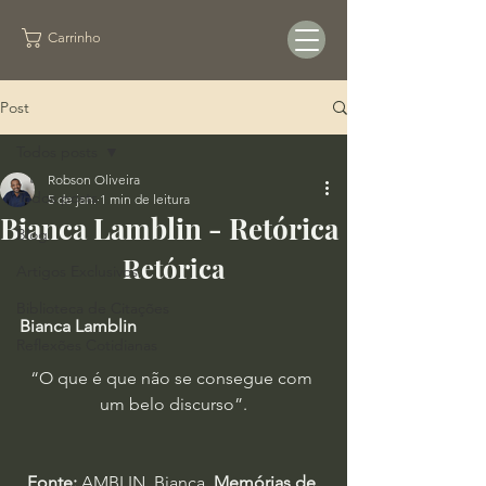
Carrinho
Post
Todos posts
Robson Oliveira
Todos posts
5 de jan.
1 min de leitura
Bianca Lamblin - Retórica
Blog
Retórica
Artigos Exclusivos
Biblioteca de Citações
Bianca Lamblin
Reflexões Cotidianas
“O que é que não se consegue com 
um belo discurso”.
Fonte:
 AMBLIN, Bianca. 
Memórias de 