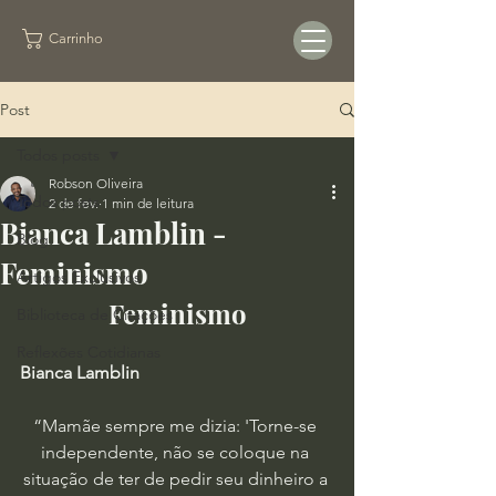
Carrinho
Post
Todos posts
Robson Oliveira
Todos posts
2 de fev.
1 min de leitura
Bianca Lamblin -
Blog
Feminismo
Artigos Exclusivos
Feminismo
Biblioteca de Citações
Reflexões Cotidianas
Bianca Lamblin
“Mamãe sempre me dizia: 'Torne-se 
independente, não se coloque na 
situação de ter de pedir seu dinheiro a 