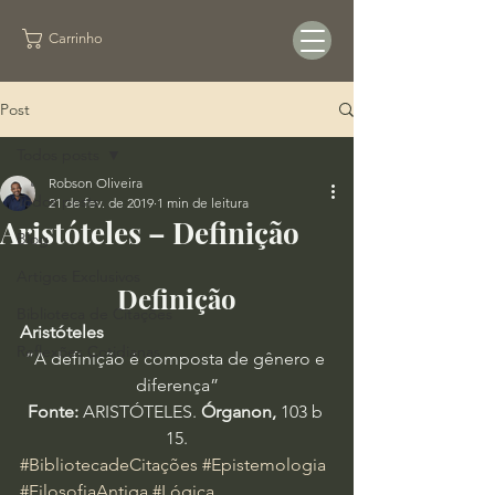
Carrinho
Post
Todos posts
Robson Oliveira
Todos posts
21 de fev. de 2019
1 min de leitura
Aristóteles – Definição
Blog
Artigos Exclusivos
Definição
Biblioteca de Citações
Aristóteles
Reflexões Cotidianas
“A definição é composta de gênero e 
diferença”
Fonte:
 ARISTÓTELES. 
Órganon,
 103 b 
15.
#BibliotecadeCitações
#Epistemologia
#FilosofiaAntiga
#Lógica