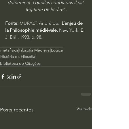
detérminer à quelles conditions il est 
légitime de le dire
".
Fonte: 
MURALT, André de. 
 L’enjeu de 
la Philosophie médiévale.
 New York: E. 
J. Brill, 1993, p. 98.
metafísica
Filosofia Medieval
Lógica
História da Filosofia
Biblioteca de Citações
Ver tudo
Posts recentes