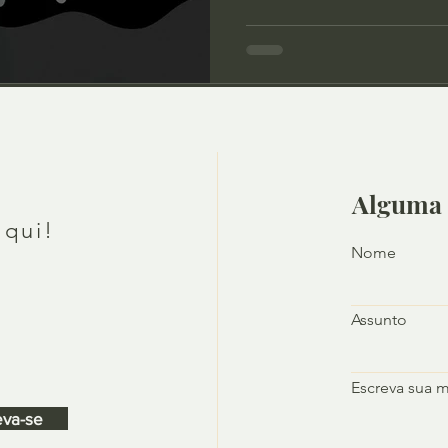
Alguma 
aqui!
Nome
Assunto
Escreva sua 
eva-se