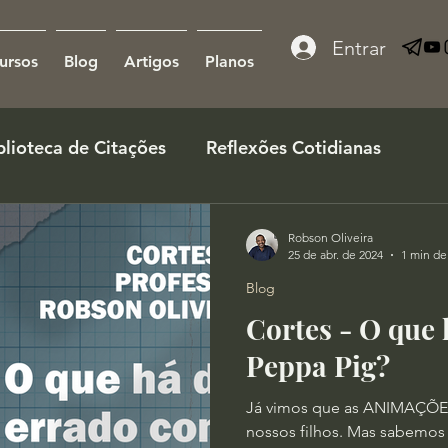
Entrar
ursos
Blog
Artigos
Planos
blioteca de Citações
Reflexões Cotidianas
Robson Oliveira
25 de abr. de 2024
1 min de 
Blog
Cortes - O que
Peppa Pig?
Já vimos que as ANIMAÇÕE
nossos filhos. Mas sabemos