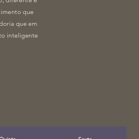
, diferente e
ecimento que
edoria que em
o inteligente