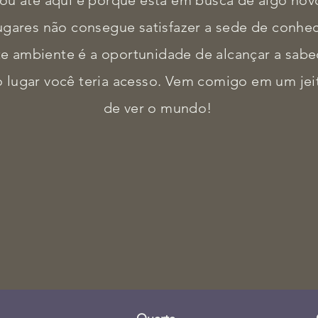
ou até aqui é porque está em busca de algo novo
ugares não consegue satisfazer a sede de conh
te ambiente é a oportunidade de alcançar a sab
lugar você teria acesso. Vem comigo em um jeit
de ver o mundo!