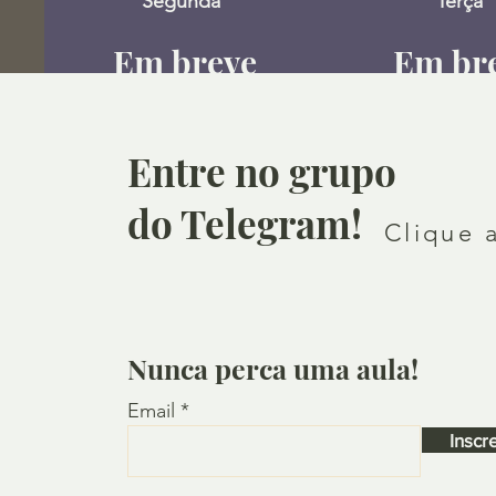
Segunda
Terça
Em breve
Em br
mais
mai
informações
informa
Entre no grupo
do Telegram!
Clique 
Nunca perca uma aula!
Email
Inscr