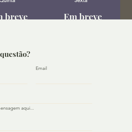
Quinta
Sexta
 breve
Em breve
mais
mais
ormações
informações
questão?
Email
mensagem aqui...