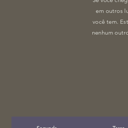
Se você cheg
em outros l
você tem. Es
nenhum outro 