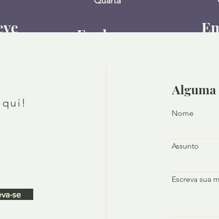
Quarta
eve
Em
Em breve
s
mais
ções
inf
informações
Alguma 
aqui!
Nome
Assunto
Escreva sua 
eva-se